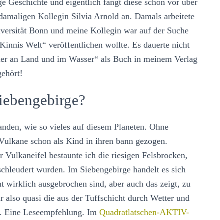
e Geschichte und eigentlich fängt diese schon vor über
damaligen Kollegin Silvia Arnold an. Damals arbeitete
niversität Bonn und meine Kollegin war auf der Suche
Kinnis Welt“ veröffentlichen wollte. Es dauerte nicht
uer an Land und im Wasser“ als Buch in meinem Verlag
ehört!
iebengebirge?
anden, wie so vieles auf diesem Planeten. Ohne
Vulkane schon als Kind in ihren bann gezogen.
ulkaneifel bestaunte ich die riesigen Felsbrocken,
chleudert wurden. Im Siebengebirge handelt es sich
 wirklich ausgebrochen sind, aber auch das zeigt, zu
 also quasi die aus der Tuffschicht durch Wetter und
e. Eine Leseempfehlung. Im
Quadratlatschen-AKTIV-