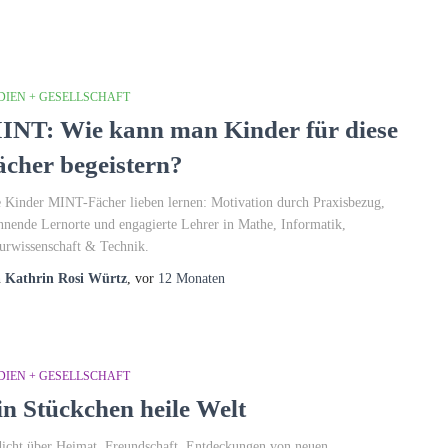
DIEN + GESELLSCHAFT
INT: Wie kann man Kinder für diese
ächer begeistern?
 Kinder MINT-Fächer lieben lernen: Motivation durch Praxisbezug,
nnende Lernorte und engagierte Lehrer in Mathe, Informatik,
urwissenschaft & Technik.
n
Kathrin Rosi Würtz
, vor
12 Monaten
DIEN + GESELLSCHAFT
in Stückchen heile Welt
icht über Heimat, Freundschaft, Entdeckungen von neuen