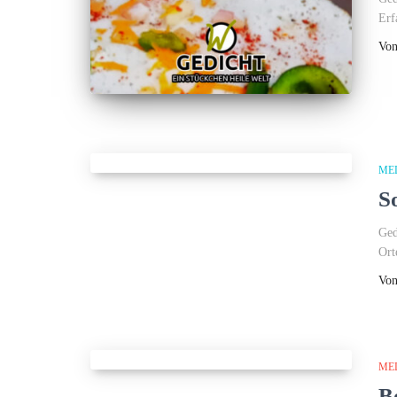
Erf
Vo
ME
S
Ged
Ort
Vo
ME
B