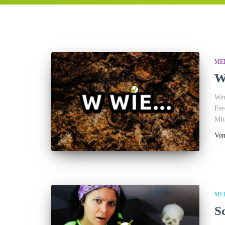
ME
W
Wer
Fee
Mit
Vo
ME
S