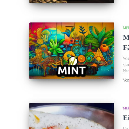
ME
M
F
Wie
spa
Nat
Vo
ME
E
Ged