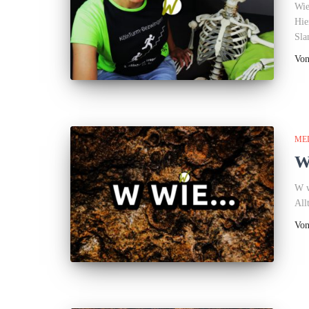
Wie
Hie
Sl
Vo
ME
W
W w
All
Vo