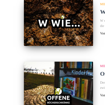
ME
W
W w
die
Vo
ME
O
Der
zwi
Vo