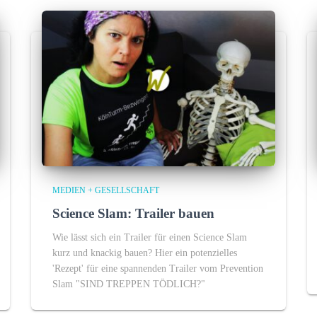
MEDIEN + GESELLSCHAFT
Science Slam: Trailer bauen
Wie lässt sich ein Trailer für einen Science Slam
kurz und knackig bauen? Hier ein potenzielles
'Rezept' für eine spannenden Trailer vom Prevention
Slam "SIND TREPPEN TÖDLICH?"