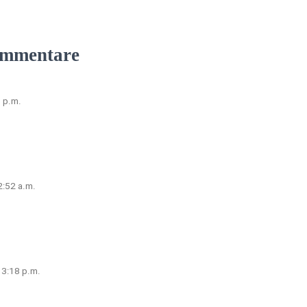
mmentare
7 p.m.
2:52 a.m.
 3:18 p.m.