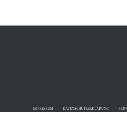
IMPRESSUM
DATENSCHUTZERKLÄRUNG
PRIV
WordPress Cookie Plugin von Real Cookie Banner