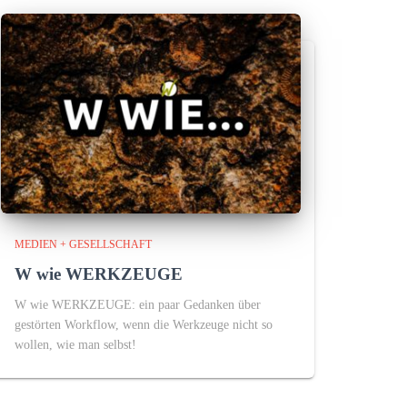
MEDIEN + GESELLSCHAFT
W wie WERKZEUGE
W wie WERKZEUGE: ein paar Gedanken über
gestörten Workflow, wenn die Werkzeuge nicht so
wollen, wie man selbst!